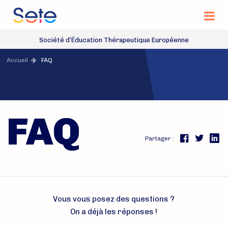
Na
Site officiel de la Société d’Éducation Thérap
Société d’Éducation Thérapeutique Européenne
Accès rapide
Accueil
FAQ
FAQ
Partager :
FaceBook
Twitter
Vous vous posez des questions ?
On a déjà les réponses !