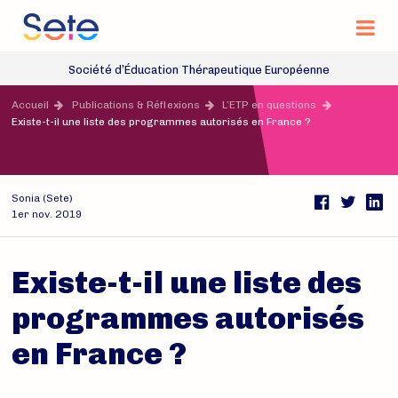
Na
Site officiel de la Société d’Éducation Thérap
Société d’Éducation Thérapeutique Européenne
Accès rapide
Accueil
Publications & Réflexions
L’ETP en questions
Existe-t-il une liste des programmes autorisés en France ?
Sonia (Sete)
Pa
1er nov. 2019
FaceBook
Twitter
Existe-t-il une liste des
programmes autorisés
en France ?