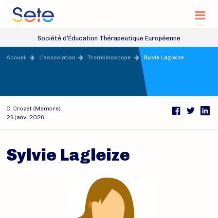
Na
Site officiel de la Société d’Éducation Thérap
Société d’Éducation Thérapeutique Européenne
Accès rapide
Accueil
L’association
Trombinoscope
Sylvie Lagleize
C. Crozet (Membre)
Pa
26 janv. 2026
FaceBook
Twitter
Sylvie Lagleize